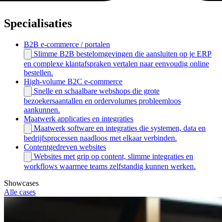
Specialisaties
B2B e-commerce / portalen
Slimme B2B bestelomgevingen die aansluiten op je ERP
en complexe klantafspraken vertalen naar eenvoudig online
bestellen.
High-volume B2C e-commerce
Snelle en schaalbare webshops die grote
bezoekersaantallen en ordervolumes probleemloos
aankunnen.
Maatwerk applicaties en integraties
Maatwerk software en integraties die systemen, data en
bedrijfsprocessen naadloos met elkaar verbinden.
Contentgedreven websites
Websites met grip op content, slimme integraties en
workflows waarmee teams zelfstandig kunnen werken.
Showcases
Alle cases