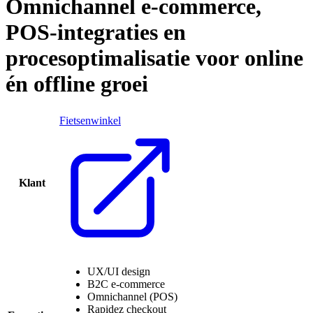
Omnichannel e-commerce, POS-int
Omnichannel
e-commerce,
POS-integraties
en
procesoptimalisatie
voor
online
én
offline
groei
Fietsenwinkel
Klant
UX/UI design
B2C e-commerce
Omnichannel (POS)
Rapidez checkout